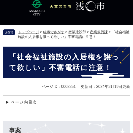
ペ
メ
ー
ニ
ジ
ュ
の
ー
先
を
トップページ
>
組織でさがす
>
産業建設部
>
産業振興課
>
「社会福祉
現在地
頭
飛
施設の入居権を譲って欲しい」不審電話に注意！
で
ば
す
し
本
。
て
「社会福祉施設の入居権を譲っ
文
本
文
て欲しい」不審電話に注意！
へ
ページID：0002251
更新日：2024年3月19日更新
ページ内目次
事案