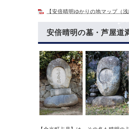
【安倍晴明ゆかりの地マップ（浅口歴
安倍晴明の墓・芦屋道