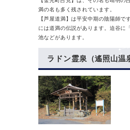
【金光町占見】は、その名も晴明の
満の名も多く残されています。
【芦屋道満】は平安中期の陰陽師で
には道満の伝説があります。迫谷に
池などがあります。
ラドン霊泉（遙照山温