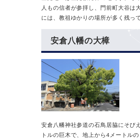
人もの信者が参拝し、門前町大谷は
には、教祖ゆかりの場所が多く残っ
安倉八幡の大樟
安倉八幡神社参道の石鳥居脇にそびえ
トルの巨木で、地上から4メートル