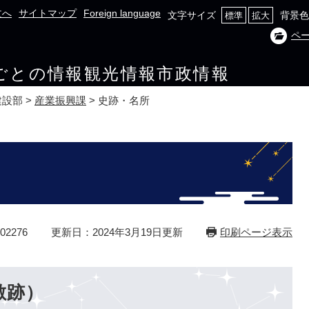
文へ
サイトマップ
Foreign language
文字サイズ
背景色
標準
拡大
ペ
ごとの情報
観光情報
市政情報
建設部
>
産業振興課
>
史跡・名所
2276
更新日：2024年3月19日更新
印刷ページ表示
敷跡）