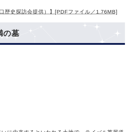
史探訪会提供）】[PDFファイル／1.76MB]
満の墓