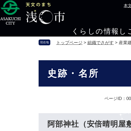
ペ
メ
本
ー
ニ
ジ
ュ
の
ー
くらしの情報
し
先
を
頭
飛
トップページ
>
組織でさがす
>
産業
現在地
で
ば
す
し
。
て
本
本
文
史跡・名所
文
へ
ページID：000
阿部神社（安倍晴明屋