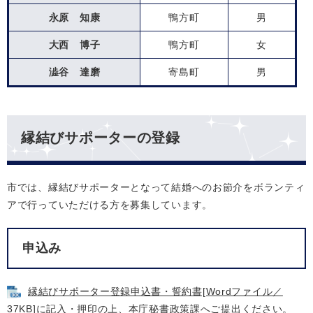
永原 知康
鴨方町
男
大西 博子
鴨方町
女
澁谷 達磨
寄島町
男
縁結びサポーターの登録
市では、縁結びサポーターとなって結婚へのお節介をボランティ
アで行っていただける方を募集しています。
申込み
縁結びサポーター登録申込書・誓約書[Wordファイル／
37KB]
に記入・押印の上、本庁秘書政策課へご提出ください。