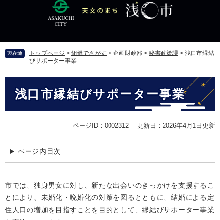
ペ
メ
ー
ニ
ジ
ュ
の
ー
先
を
トップページ
>
組織でさがす
>
企画財政部
>
秘書政策課
>
浅口市縁結
現在地
頭
飛
びサポーター事業
で
ば
す
し
本
。
て
浅口市縁結びサポーター事業
文
本
文
へ
ページID：0002312
更新日：2026年4月1日更新
ページ内目次
市では、独身男女に対し、新たな出会いのきっかけを支援するこ
とにより、未婚化・晩婚化の対策を図るとともに、結婚による定
住人口の増加を目指すことを目的として、縁結びサポーター事業