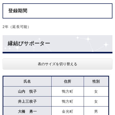
登録期間
2年（延長可能）
縁結びサポーター
表のサイズを切り替える
氏名
住所
性別
山内 悦子
鴨方町
女
井上三枝子
鴨方町
女
大橋 勇一
金光町
男