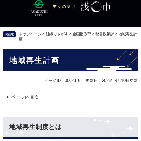
ペ
メ
ー
ニ
ジ
ュ
の
ー
先
を
トップページ
>
組織でさがす
>
企画財政部
>
秘書政策課
>
地域再生計
現在地
頭
飛
画
で
ば
す
し
本
。
て
地域再生計画
文
本
文
へ
ページID：0002316
更新日：2025年4月10日更新
ページ内目次
地域再生制度とは