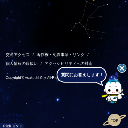
交通アクセス
著作権・免責事項・リンク
個人情報の取扱い
アクセシビリティへの対応
質問にお答えします！
Copyright © Asakuchi City. All Rights Reserved.
あ
メ
検
T
さ
ニ
索
o
く
ュ
p