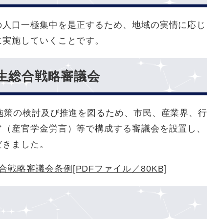
の人口一極集中を是正するため、地域の実情に応じ
に実施していくことです。
生総合戦略審議会
施策の検討及び推進を図るため、市民、産業界、行
ア（産官学金労言）等で構成する審議会を設置し、
だきました。
戦略審議会条例[PDFファイル／80KB]