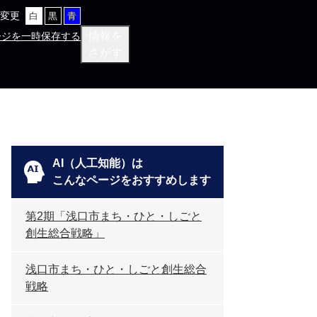
変更
白
黒
青
情報を
ージを一時保存する
さがす
AI（人工知能）は
こんなページをおすすめします
第2期「浅口市まち・ひと・しごと
創生総合戦略」
浅口市まち・ひと・しごと創生総合
戦略