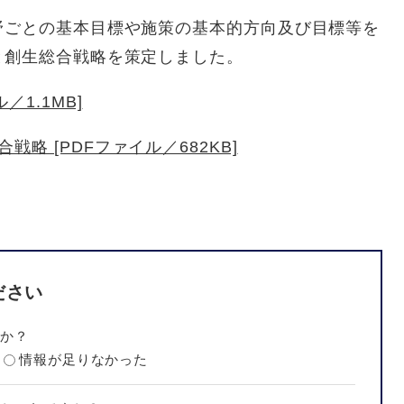
野ごとの基本目標や施策の基本的方向及び目標等を
と創生総合戦略を策定しました。
／1.1MB]
略 [PDFファイル／682KB]
ださい
たか？
情報が足りなかった