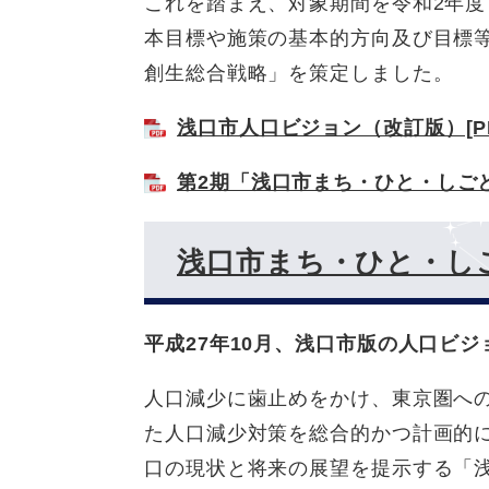
これを踏まえ、対象期間を令和2年度
本目標や施策の基本的方向及び目標
創生総合戦略」を策定しました。
浅口市人口ビジョン（改訂版）[PD
第2期「浅口市まち・ひと・しごと創
浅口市まち・ひと・し
平成27年10月、浅口市版の人口ビ
人口減少に歯止めをかけ、東京圏へ
た人口減少対策を総合的かつ計画的
口の現状と将来の展望を提示する「