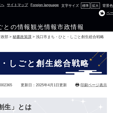
文へ
サイトマップ
Foreign language
文字サイズ
背景色
標準
拡大
ペ
ごとの情報
観光情報
市政情報
財政部
>
秘書政策課
>
浅口市まち・ひと・しごと創生総合戦略
・しごと創生総合戦略
02365
更新日：2025年4月1日更新
印刷ページ表示
創生」とは