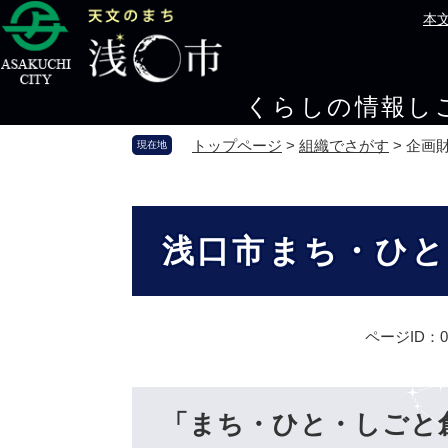
ペ
メ
本
ー
ニ
ジ
ュ
の
ー
くらしの情報
し
先
を
頭
飛
トップページ
>
組織でさがす
>
企画
現在地
で
ば
す
し
。
て
本
本
文
浅口市まち・ひと
文
へ
ページID：00
「まち・ひと・しごと