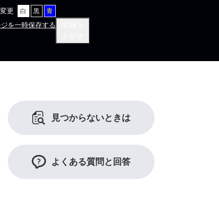
変更
白
黒
青
情報を
ージを一時保存する
さがす
見つからないときは
よくある質問と回答