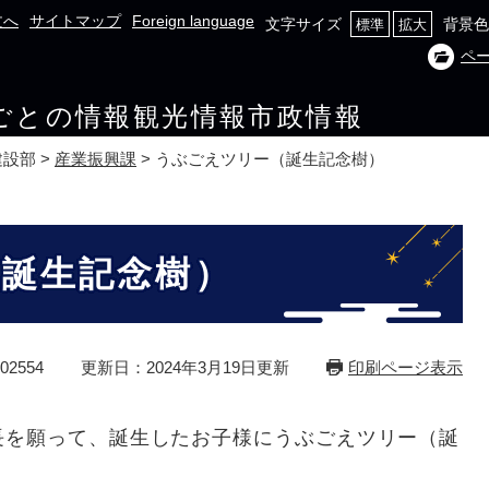
文へ
サイトマップ
Foreign language
文字サイズ
背景色
標準
拡大
ペ
ごとの情報
観光情報
市政情報
建設部
>
産業振興課
>
うぶごえツリー（誕生記念樹）
誕生記念樹）
2554
更新日：2024年3月19日更新
印刷ページ表示
長を願って、誕生したお子様にうぶごえツリー（誕
。