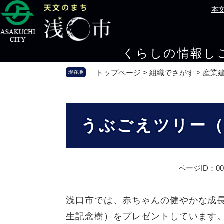
ペ
メ
本
ー
ニ
ジ
ュ
の
ー
くらしの情報
し
先
を
頭
飛
トップページ
>
組織でさがす
>
産業
現在地
で
ば
す
し
。
て
本
本
文
うぶごえツリー（
文
へ
ページID：000
浅口市では、赤ちゃんの健やかな成
生記念樹）をプレゼントしています