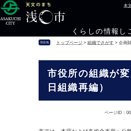
ペ
メ
本
ー
ニ
ジ
ュ
の
ー
くらしの情報
し
先
を
頭
飛
トップページ
>
組織でさがす
>
企画
現在地
で
ば
す
し
。
て
本
本
文
市役所の組織が変
文
へ
日組織再編）
ページID：000