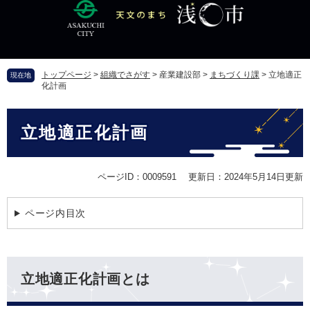
ペ
メ
ー
ニ
ジ
ュ
の
ー
先
を
トップページ
>
組織でさがす
>
産業建設部
>
まちづくり課
>
立地適正
現在地
頭
飛
化計画
で
ば
す
し
本
。
て
立地適正化計画
文
本
文
へ
ページID：0009591
更新日：2024年5月14日更新
ページ内目次
立地適正化計画とは