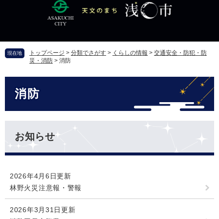
ペ
メ
ー
ニ
ジ
ュ
の
ー
先
を
トップページ
>
分類でさがす
>
くらしの情報
>
交通安全・防犯・防
現在地
頭
飛
災・消防
>
消防
で
ば
す
し
本
。
て
消防
文
本
文
へ
お知らせ
2026年4月6日更新
林野火災注意報・警報
2026年3月31日更新