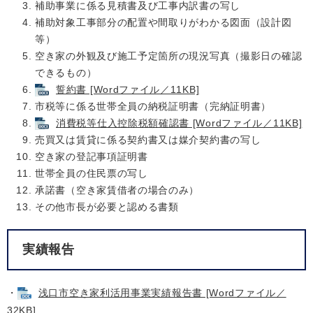
補助事業に係る見積書及び工事内訳書の写し
補助対象工事部分の配置や間取りがわかる図面（設計図
等）
空き家の外観及び施工予定箇所の現況写真（撮影日の確認
できるもの）
誓約書 [Wordファイル／11KB]
市税等に係る世帯全員の納税証明書（完納証明書）
消費税等仕入控除税額確認書 [Wordファイル／11KB]
売買又は賃貸に係る契約書又は媒介契約書の写し
空き家の登記事項証明書
世帯全員の住民票の写し
承諾書（空き家賃借者の場合のみ）
その他市長が必要と認める書類
実績報告
・
浅口市空き家利活用事業実績報告書 [Wordファイル／
32KB]