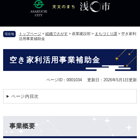
ペ
メ
ー
ニ
ジ
ュ
の
ー
先
を
トップページ
>
組織でさがす
>
産業建設部
>
まちづくり課
>
空き家利
現在地
頭
飛
活用事業補助金
で
ば
す
し
本
。
て
空き家利活用事業補助金
文
本
文
へ
ページID：0001034
更新日：2026年5月1日更新
ページ内目次
事業概要