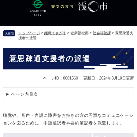
ペ
メ
ー
ニ
ジ
ュ
の
ー
先
を
トップページ
>
組織でさがす
>
健康福祉部
>
社会福祉課
>
意思疎通支
現在地
頭
飛
援者の派遣
で
ば
す
し
本
。
て
意思疎通支援者の派遣
文
本
文
へ
ページID：0001560
更新日：2024年3月19日更新
ページ内目次
聴覚や、音声・言語に障害をお持ちの方の円滑なコミュニケーシ
ョンを図るために、手話通訳者や要約筆記者を派遣します。