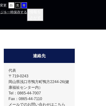
変更
白
黒
青
情報を
ージを一時保存する
さがす
連絡先
代表
〒719-0243
岡山県浅口市鴨方町鴨方2244-26(健
康福祉センター内）
Tel：0865-44-7007
Fax：0865-44-7110
メールでのお問い合わせはこちら