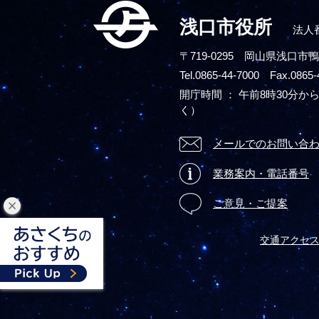
浅口市役所
法人番
〒719-0295
岡山県浅口市鴨
Tel.0865-44-7000 Fax.0865-
開庁時間 ： 午前8時30分から
く）
メールでのお問い合
業務案内・電話番号
ご意見・ご提案
閉
じ
交通アクセ
る