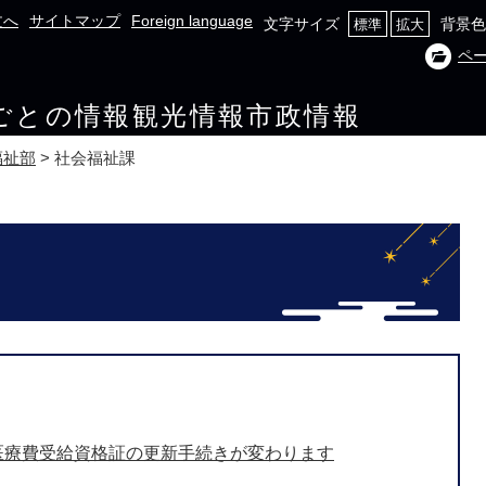
文へ
サイトマップ
Foreign language
文字サイズ
背景色
標準
拡大
ペ
ごとの情報
観光情報
市政情報
福祉部
>
社会福祉課
医療費受給資格証の更新手続きが変わります