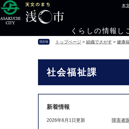
ペ
メ
本
ー
ニ
ジ
ュ
の
ー
くらしの情報
し
先
を
頭
飛
トップページ
>
組織でさがす
>
健康
現在地
で
ば
す
し
。
て
本
本
文
社会福祉課
文
へ
新着情報
2026年6月1日更新
障害者