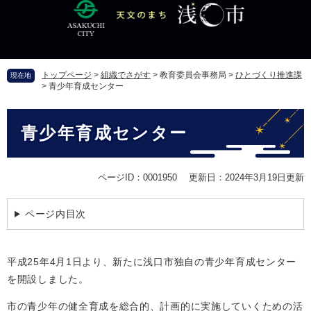
ペ
メ
ー
ニ
ジ
ュ
の
ー
先
を
トップページ
>
組織でさがす
>
教育委員会事務局
>
ひとづくり推進課
現在地
頭
飛
>
青少年育成センター
で
ば
す
し
本
。
て
青少年育成センター
文
本
文
へ
ページID：0001950
更新日：2024年3月19日更新
ページ内目次
平成25年4月1日より、新たに浅口市独自の青少年育成センター
を開設しました。
市の青少年の健全育成を総合的、計画的に実施していくための活