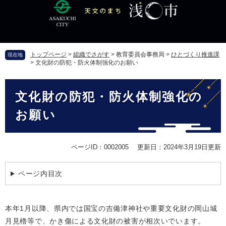
ペ
メ
ー
ニ
ジ
ュ
の
ー
先
を
トップページ
>
組織でさがす
>
教育委員会事務局
>
ひとづくり推進課
現在地
頭
飛
>
文化財の防犯・防火体制強化のお願い
で
ば
す
し
本
。
て
文化財の防犯・防火体制強化の
文
本
文
お願い
へ
ページID：0002005
更新日：2024年3月19日更新
ページ内目次
本年1月以降、県内では国宝の吉備津神社や重要文化財の岡山城
月見櫓等で、かき傷による文化財の被害が相次いでいます。