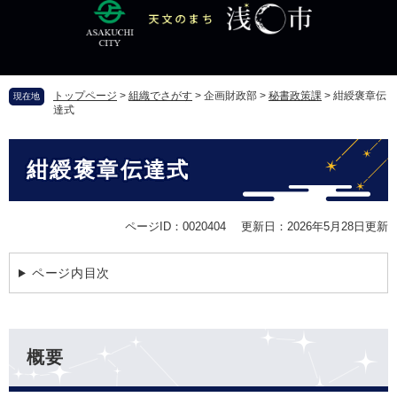
ペ
メ
ー
ニ
ジ
ュ
の
ー
先
を
トップページ
>
組織でさがす
>
企画財政部
>
秘書政策課
>
紺綬褒章伝
現在地
頭
飛
達式
で
ば
す
し
本
。
て
紺綬褒章伝達式
文
本
文
へ
ページID：0020404
更新日：2026年5月28日更新
ページ内目次
概要