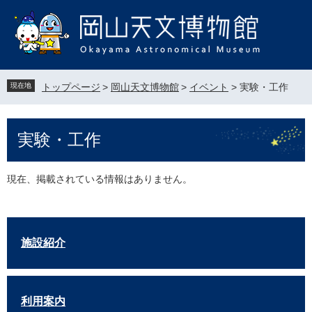
ペ
メ
ー
ニ
ジ
ュ
の
ー
先
を
頭
飛
現在地
トップページ
>
岡山天文博物館
>
イベント
>
実験・工作
で
ば
す
し
。
て
本
実験・工作
本
文
文
へ
現在、掲載されている情報はありません。
施設紹介
利用案内