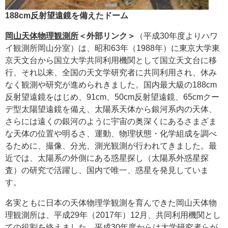
188cm反射望遠鏡を備えたドーム
岡山天体物理観測所
＜外部リンク＞
（平成30年度よりハワ
イ観測所岡山分室）は、昭和63年（1988年）に東京大学東
京天文台から国立大学共同利用機関として国立天文台に移
行、それ以来、全国の天文学研究者に共同利用され、休み
なく観測や研究が進められきました。国内最大級の188cm
反射望遠鏡をはじめ、91cm、50cm反射望遠鏡、65cmクー
デ型太陽望遠鏡を備え、太陽系天体から銀河系内の天体、
さらには遠くの銀河のように宇宙の奥深くにあるさまざま
な天体の位置や明るさ、運動、物理状態・化学組成を調べ
るために、撮像、分光、測光観測が行われてきました。最
近では、太陽系の外側にある惑星探し（太陽系外惑星探
査）の研究で活躍し、国内で唯一、惑星を発見していま
す。
名実ともに日本の天体物理学観測を育んできた岡山天体物
理観測所は、平成29年（2017年）12月、共同利用機関とし
ての役割を終えました。平成30年度からは大学研究者らが