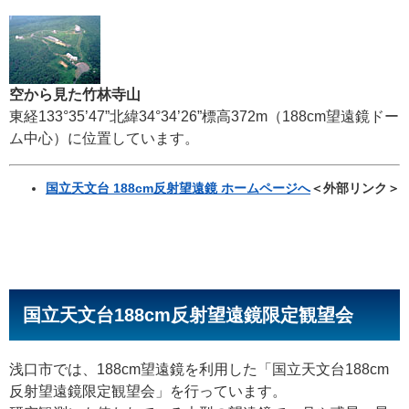
空から見た竹林寺山
東経133°35’47”北緯34°34’26”標高372m（188cm望遠鏡ドー
ム中心）に位置しています。
国立天文台 188cm反射望遠鏡 ホームページへ
＜外部リンク＞
国立天文台188cm反射望遠鏡限定観望会
浅口市では、188cm望遠鏡を利用した「国立天文台188cm
反射望遠鏡限定観望会」を行っています。