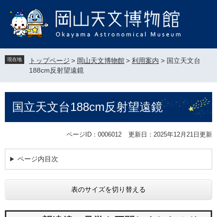
ペ
メ
ー
ニ
ジ
ュ
の
ー
先
を
頭
飛
現在地
トップページ
>
岡山天文博物館
>
利用案内
>
国立天文台
で
ば
188cm反射望遠鏡
す
し
。
て
本
本
国立天文台188cm反射望遠鏡
文
文
へ
ページID：0006012
更新日：2025年12月21日更新
ページ内目次
表のサイズを切り替える