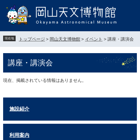
ペ
メ
ー
ニ
ジ
ュ
の
ー
先
を
頭
飛
現在地
トップページ
>
岡山天文博物館
>
イベント
>
講座・講演会
で
ば
す
し
。
て
本
講座・講演会
本
文
文
へ
現在、掲載されている情報はありません。
施設紹介
利用案内