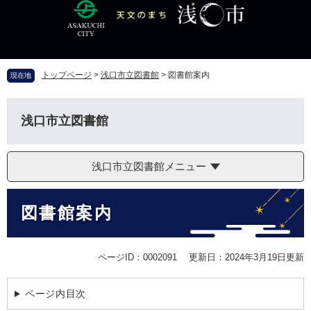
ペ
メ
ー
ニ
ジ
ュ
の
ー
先
を
トップページ
>
浅口市立図書館
>
図書館案内
現在地
頭
飛
で
ば
す
し
浅口市立図書館
。
て
本
文
浅口市立図書館メニュー
へ
本
図書館案内
文
ページID：0002091
更新日：2024年3月19日更新
ページ内目次