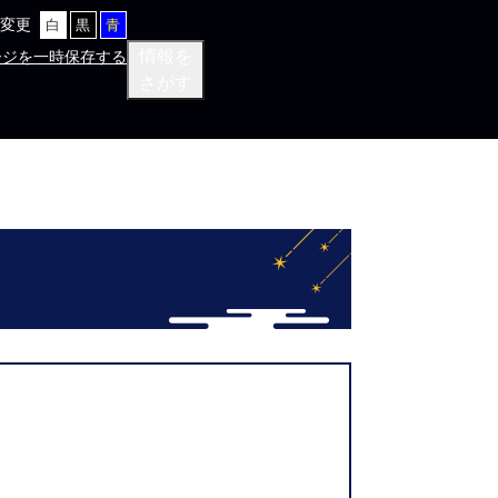
変更
白
黒
青
情報を
ージを一時保存する
さがす