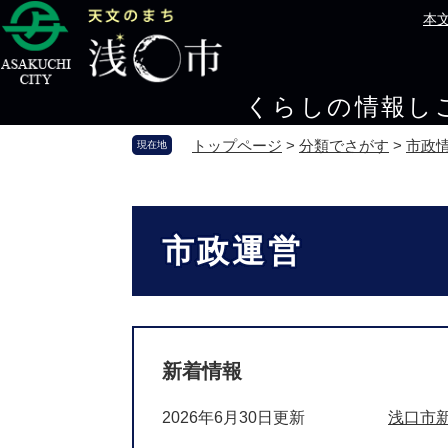
ペ
メ
本
ー
ニ
ジ
ュ
の
ー
くらしの情報
し
先
を
頭
飛
トップページ
>
分類でさがす
>
市政
現在地
で
ば
す
し
。
て
本
本
文
市政運営
文
へ
新着情報
2026年6月30日更新
浅口市