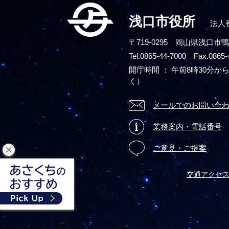
浅口市役所
法人番
〒719-0295
岡山県浅口市鴨
Tel.0865-44-7000 Fax.0865-
開庁時間 ： 午前8時30分から
く）
メールでのお問い合
業務案内・電話番号
ご意見・ご提案
閉
じ
交通アクセ
る