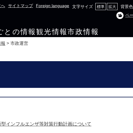
文へ
サイトマップ
Foreign language
文字サイズ
背景色
標準
拡大
ペ
ごとの情報
観光情報
市政情報
情報
>
市政運営
新型インフルエンザ等対策行動計画について