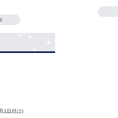
覧
月1日付け)