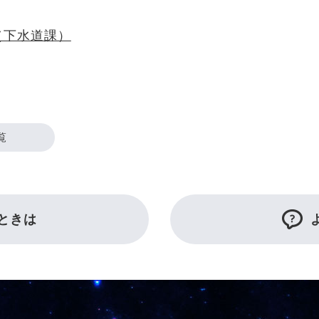
（下水道課）
覧
ときは