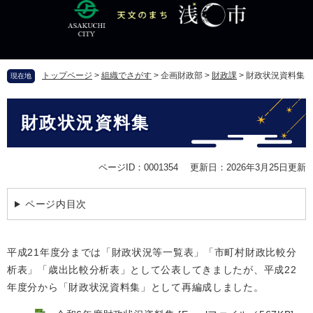
ペ
メ
ー
ニ
ジ
ュ
の
ー
先
を
トップページ
>
組織でさがす
>
企画財政部
>
財政課
>
財政状況資料集
現在地
頭
飛
で
ば
本
す
し
財政状況資料集
文
。
て
本
文
ページID：0001354
更新日：2026年3月25日更新
へ
ページ内目次
平成21年度分までは「財政状況等一覧表」「市町村財政比較分
析表」「歳出比較分析表」として公表してきましたが、平成22
年度分から「財政状況資料集」として再編成しました。