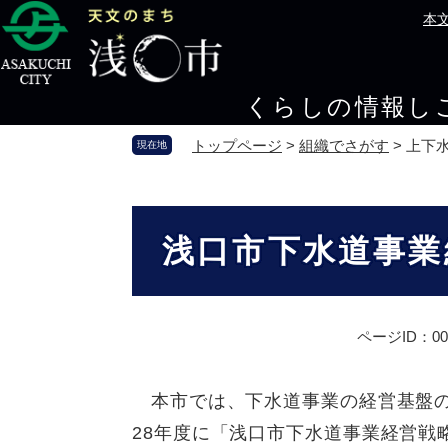
ペ
メ
本
ー
ニ
ジ
ュ
の
ー
くらしの情報
し
先
を
頭
飛
トップページ
>
組織でさがす
>
上下
現在地
で
ば
す
し
。
て
本
本
文
浅口市下水道事業
文
へ
ページID：000
本市では、下水道事業の経営基盤の
28年度に「浅口市下水道事業経営戦