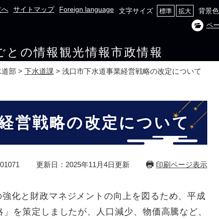
文へ
サイトマップ
Foreign language
文字サイズ
背景色
標準
拡大
ペ
ごとの情報
観光情報
市政情報
水道部
>
下水道課
>
浅口市下水道事業経営戦略の改定について
経営戦略の改定について
1071
更新日：2025年11月4日更新
印刷ページ表示
強化と財政マネジメントの向上を図るため、平成
略」を策定しましたが、人口減少、物価高騰など、