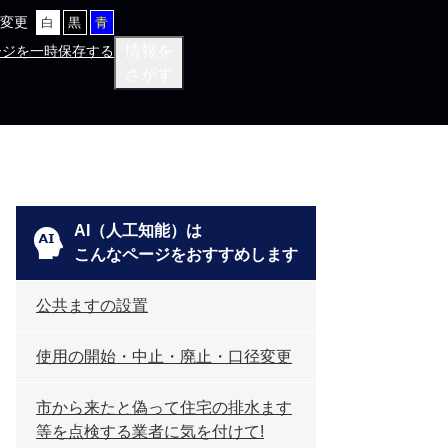
変更
白
黒
青
情報を
ージを一時保存する
さがす
AI（人工知能）は
こんなページをおすすめします
公共ますの設置
使用の開始・中止・廃止・口径変更
市から来たと偽って住宅の排水ます
等を点検する業者に気を付けて!