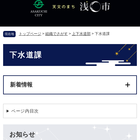
ペ
メ
ー
ニ
ジ
ュ
の
ー
先
を
トップページ
>
組織でさがす
>
上下水道部
>
下水道課
現在地
頭
飛
で
ば
本
す
し
下水道課
文
。
て
本
文
へ
新着情報
ページ内目次
お知らせ