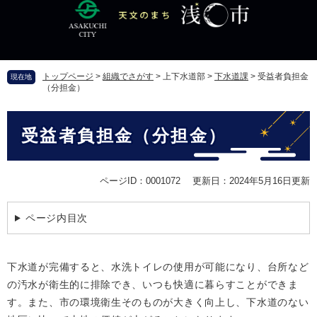
ペ
メ
ー
ニ
ジ
ュ
の
ー
先
を
トップページ
>
組織でさがす
>
上下水道部
>
下水道課
>
受益者負担金
現在地
頭
飛
（分担金）
で
ば
す
し
本
。
て
受益者負担金（分担金）
文
本
文
へ
ページID：0001072
更新日：2024年5月16日更新
ページ内目次
下水道が完備すると、水洗トイレの使用が可能になり、台所など
の汚水が衛生的に排除でき、いつも快適に暮らすことができま
す。また、市の環境衛生そのものが大きく向上し、下水道のない