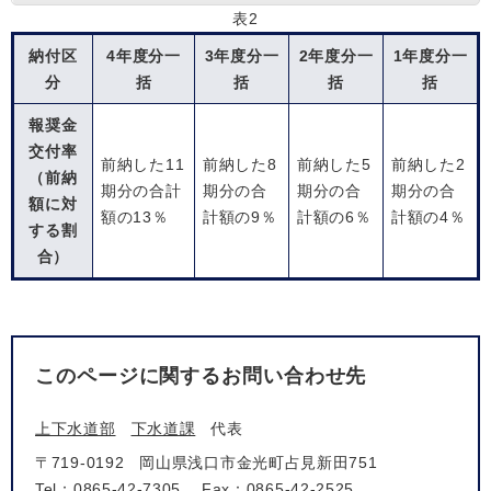
表2
納付区
4年度分一
3年度分一
2年度分一
1年度分一
分
括
括
括
括
報奨金
交付率
前納した11
前納した8
前納した5
前納した2
（前納
期分の合計
期分の合
期分の合
期分の合
額に対
額の13％
計額の9％
計額の6％
計額の4％
する割
合）
このページに関するお問い合わせ先
上下水道部
下水道課
代表
〒719-0192
岡山県浅口市金光町占見新田751
Tel：0865-42-7305
Fax：0865-42-2525