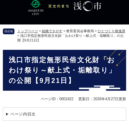
ペ
メ
ー
ニ
ジ
ュ
の
ー
先
を
トップページ
>
組織でさがす
>
教育委員会事務局
>
ひとづくり推進課
現在地
頭
飛
>
浅口市指定無形民俗文化財「おわけ祭り～献上式・垢離取り」の公
で
ば
開【9月21日】
す
し
。
て
本
本
浅口市指定無形民俗文化財「お
文
文
わけ祭り～献上式・垢離取り」
へ
の公開【9月21日】
ページID：0001922
更新日：2026年4月27日更新
ページ内目次