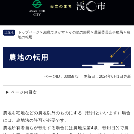
ペ
メ
ー
ニ
ジ
ュ
の
ー
先
を
トップページ
>
組織でさがす
>
その他の部局
>
農業委員会事務局
>
農
現在地
頭
飛
地の転用
で
ば
す
し
本
。
て
農地の転用
文
本
文
へ
ページID：0005973
更新日：2024年6月1日更新
ページ内目次
農地を宅地などの農地以外のものにする（転用といいます）場合
には、農地法の許可が必要です。
農地所有者自らが転用する場合には農地法第4条、転用目的で農