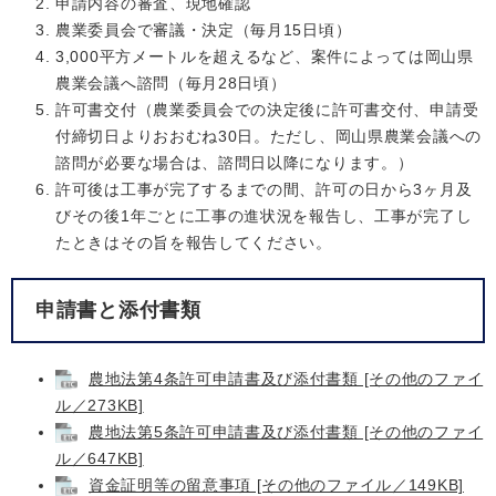
申請内容の審査、現地確認
農業委員会で審議・決定（毎月15日頃）
3,000平方メートルを超えるなど、案件によっては岡山県
農業会議へ諮問（毎月28日頃）
許可書交付（農業委員会での決定後に許可書交付、申請受
付締切日よりおおむね30日。ただし、岡山県農業会議への
諮問が必要な場合は、諮問日以降になります。）
許可後は工事が完了するまでの間、許可の日から3ヶ月及
びその後1年ごとに工事の進状況を報告し、工事が完了し
たときはその旨を報告してください。
申請書と添付書類
農地法第4条許可申請書及び添付書類 [その他のファイ
ル／273KB]
農地法第5条許可申請書及び添付書類 [その他のファイ
ル／647KB]
資金証明等の留意事項 [その他のファイル／149KB]