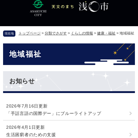
ペ
メ
ー
ニ
ジ
ュ
の
ー
先
を
トップページ
>
分類でさがす
>
くらしの情報
>
健康・福祉
>
地域福祉
現在地
頭
飛
で
ば
本
す
し
地域福祉
文
。
て
本
文
へ
お知らせ
2026年7月16日更新
「手話言語の国際デー」にブルーライトアップ
2026年4月1日更新
生活困窮者のための支援