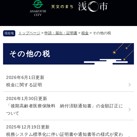
ペ
メ
ー
ニ
ジ
ュ
の
ー
先
を
トップページ
>
申請・届出・証明書
>
税金
>
その他の税
現在地
頭
飛
で
ば
本
す
し
その他の税
文
。
て
本
文
へ
2026年6月1日更新
税金に関する証明
2026年1月30日更新
「後期高齢者医療保険料 納付済額通知書」の金額訂正に
ついて
2025年12月19日更新
税務システム標準化に伴い証明書や通知書等の様式が変わ