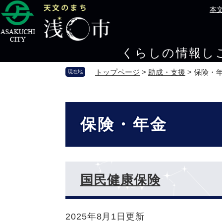
ペ
メ
本
ー
ニ
ジ
ュ
の
ー
くらしの情報
し
先
を
頭
飛
トップページ
>
助成・支援
>
保険・
現在地
で
ば
す
し
。
て
本
本
文
保険・年金
文
へ
国民健康保険
2025年8月1日更新