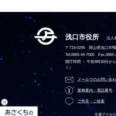
浅口市役所
法人番
〒719-0295
岡山県浅口市鴨
Tel.0865-44-7000 Fax.0865-
開庁時間 ： 午前8時30分から
く）
メールでのお問い合
業務案内・電話番号
ご意見・ご提案
閉
じ
交通アクセ