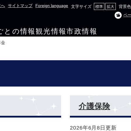
文へ
サイトマップ
Foreign language
文字サイズ
背景色
標準
拡大
ペ
ごとの情報
観光情報
市政情報
年金
介護保険
2026年6月8日更新