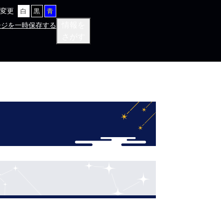
変更
白
黒
青
情報を
ージを一時保存する
さがす