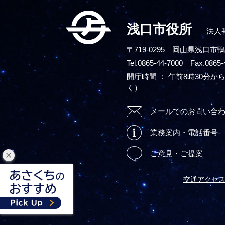
浅口市役所
法人番
〒719-0295
岡山県浅口市鴨
Tel.0865-44-7000 Fax.0865-
開庁時間 ： 午前8時30分から
く）
メールでのお問い合
業務案内・電話番号
ご意見・ご提案
閉
じ
交通アクセ
る