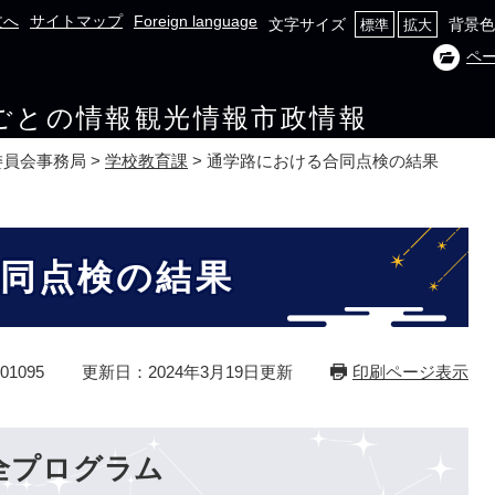
文へ
サイトマップ
Foreign language
文字サイズ
背景色
標準
拡大
ペ
ごとの情報
観光情報
市政情報
委員会事務局
>
学校教育課
>
通学路における合同点検の結果
同点検の結果
1095
更新日：2024年3月19日更新
印刷ページ表示
全プログラム