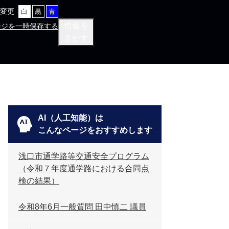
変更
白
黒
青
情報を
ージを一時保存する
さがす
AI（人工知能）は
こんなページをおすすめします
浅口市通学路等交通安全プログラム
（令和７年度通学路における合同点
検の結果）
令和8年6月一般質問 田中慎二 議員