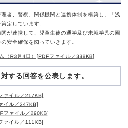
管理者、警察、関係機関と連携体制を構築し、「浅
を策定しています。
機関が連携して、児童生徒の通学及び未就学児の園
等の安全確保を図っていきます。
R3月4日）[PDFファイル／388KB]
に対する回答を公表します。
ァイル／217KB]
イル／247KB]
Fファイル／290KB]
ァイル／111KB]