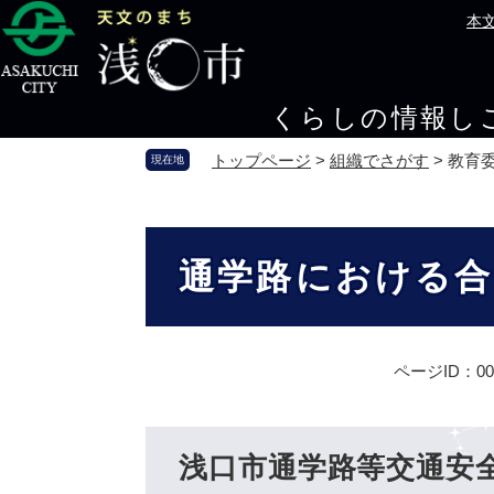
ペ
メ
本
ー
ニ
ジ
ュ
の
ー
くらしの情報
し
先
を
頭
飛
トップページ
>
組織でさがす
>
教育
現在地
で
ば
す
し
。
て
本
本
文
通学路における合
文
へ
ページID：000
浅口市通学路等交通安