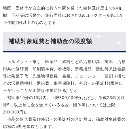
地区・団体等が自主的に行う年間を通じた森林及び里山での植
樹、下刈等の活動で、施行面積はおおむね0.1ヘクタール以上か
つ年間2回以上のものとする。
補助対象経費と補助金の限度額
・ヘルメット・軍手・医薬品・燃料などの活動用具、苗木、活動
用具の修繕費、印刷製本費、看板類、事務用品、活動時又は会議
等の茶菓子代、先進地視察費、書籍、チェーンソー・薪割り機な
どの活動用機材、通信費、傷害保険料、外部への委託料(団体自
らが行うことが困難な作業に限る) など
・補助率10分の10以内、上限300,000円(ただし、平成23年度以
降5回以上補助金を受けている地区・団体等については上限
200,000円)。
・備品の購入費及び外部への委託料の合計額は、補助対象経費の
総額の5割を限度とします。