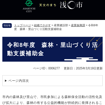
ペ
メ
ー
ニ
ジ
ュ
の
ー
先
を
トップページ
>
組織でさがす
>
産業建設部
>
産業振興課
>
令和8年
現在地
頭
飛
度 森林・里山づくり活動支援補助金
で
ば
す
し
本
。
て
令和8年度 森林・里山づくり活
文
本
文
動支援補助金
へ
ページID：0006277
更新日：2025年3月19日更新
ページ内目次
市内の森林及び里山で、市民参加による森林保全活動の活性化及
び拡大により、森林の有する公益的機能が持続的に発揮されるこ