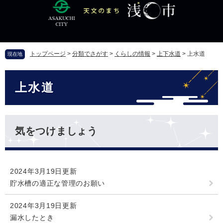
ペ
メ
ー
ニ
ジ
ュ
の
ー
先
を
トップページ
>
分類でさがす
>
くらしの情報
>
上下水道
>
上水道
現在地
頭
飛
で
ば
本
す
し
上水道
文
。
て
本
文
へ
気をつけましょう
2024年3月19日更新
貯水槽の適正な管理のお願い
2024年3月19日更新
漏水したとき