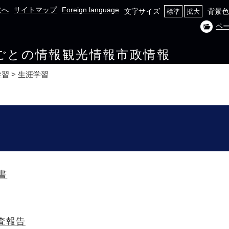
文へ
サイトマップ
Foreign language
文字サイズ
背景色
標準
拡大
ペ
ごとの情報
観光情報
市政情報
学習
>
生涯学習
書
調査報告