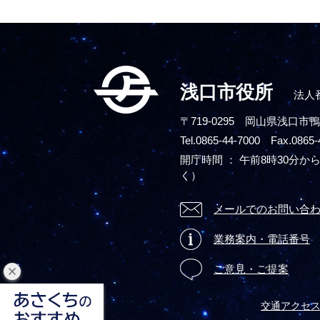
浅口市役所
法人番
〒719-0295
岡山県浅口市鴨
Tel.0865-44-7000 Fax.0865-
開庁時間 ： 午前8時30分から
く）
メールでのお問い合
業務案内・電話番号
ご意見・ご提案
閉
じ
交通アクセ
る