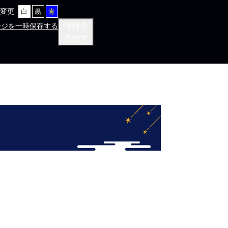
変更
白
黒
青
情報を
ージを一時保存する
さがす