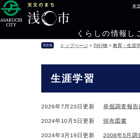
ペ
メ
本
ー
ニ
ジ
ュ
の
ー
くらしの情報
し
先
を
頭
飛
トップページ
>
刊行物
>
教育・生涯
現在地
で
ば
す
し
。
て
本
本
文
生涯学習
文
へ
2026年7月23日更新
発掘調査報告
2024年10月5日更新
頒布図書
2024年3月19日更新
2008年5月