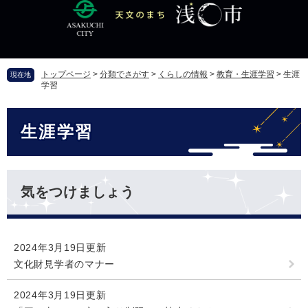
ペ
メ
ー
ニ
ジ
ュ
の
ー
先
を
トップページ
>
分類でさがす
>
くらしの情報
>
教育・生涯学習
>
生涯
現在地
頭
飛
学習
で
ば
す
し
本
。
て
生涯学習
文
本
文
へ
気をつけましょう
2024年3月19日更新
文化財見学者のマナー
2024年3月19日更新